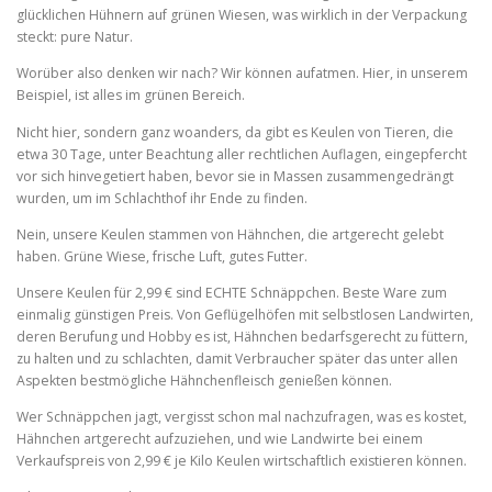
glücklichen Hühnern auf grünen Wiesen, was wirklich in der Verpackung
steckt: pure Natur.
Worüber also denken wir nach? Wir können aufatmen. Hier, in unserem
Beispiel, ist alles im grünen Bereich.
Nicht hier, sondern ganz woanders, da gibt es Keulen von Tieren, die
etwa 30 Tage, unter Beachtung aller rechtlichen Auflagen, eingepfercht
vor sich hinvegetiert haben, bevor sie in Massen zusammengedrängt
wurden, um im Schlachthof ihr Ende zu finden.
Nein, unsere Keulen stammen von Hähnchen, die artgerecht gelebt
haben. Grüne Wiese, frische Luft, gutes Futter.
Unsere Keulen für 2,99 € sind ECHTE Schnäppchen. Beste Ware zum
einmalig günstigen Preis. Von Geflügelhöfen mit selbstlosen Landwirten,
deren Berufung und Hobby es ist, Hähnchen bedarfsgerecht zu füttern,
zu halten und zu schlachten, damit Verbraucher später das unter allen
Aspekten bestmögliche Hähnchenfleisch genießen können.
Wer Schnäppchen jagt, vergisst schon mal nachzufragen, was es kostet,
Hähnchen artgerecht aufzuziehen, und wie Landwirte bei einem
Verkaufspreis von 2,99 € je Kilo Keulen wirtschaftlich existieren können.