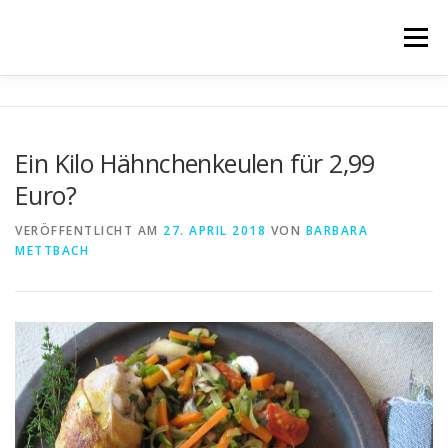
Zum
Inhalt
Menü
springen
STARTSEITE
BÜCHER
BLOG
FILM
Ein Kilo Hähnchenkeulen für 2,99
Euro?
ÜBER MICH
IMPRESSUM & DATENSCHUTZ
VERÖFFENTLICHT AM
27. APRIL 2018
VON
BARBARA
METTBACH