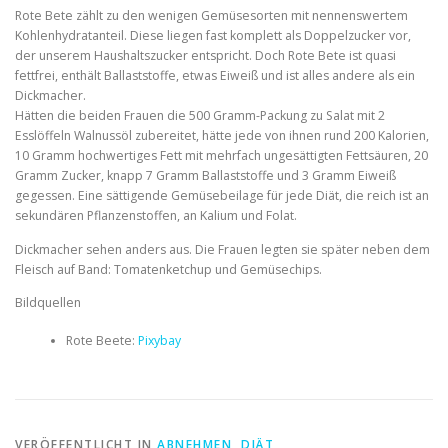
Rote Bete zählt zu den wenigen Gemüsesorten mit nennenswertem
Kohlenhydratanteil. Diese liegen fast komplett als Doppelzucker vor,
der unserem Haushaltszucker entspricht. Doch Rote Bete ist quasi
fettfrei, enthält Ballaststoffe, etwas Eiweiß und ist alles andere als ein
Dickmacher.
Hätten die beiden Frauen die 500 Gramm-Packung zu Salat mit 2
Esslöffeln Walnussöl zubereitet, hätte jede von ihnen rund 200 Kalorien,
10 Gramm hochwertiges Fett mit mehrfach ungesättigten Fettsäuren, 20
Gramm Zucker, knapp 7 Gramm Ballaststoffe und 3 Gramm Eiweiß
gegessen. Eine sättigende Gemüsebeilage für jede Diät, die reich ist an
sekundären Pflanzenstoffen, an Kalium und Folat.
Dickmacher sehen anders aus. Die Frauen legten sie später neben dem
Fleisch auf Band: Tomatenketchup und Gemüsechips.
Bildquellen
Rote Beete:
Pixybay
VERÖFFENTLICHT IN
ABNEHMEN
,
DIÄT