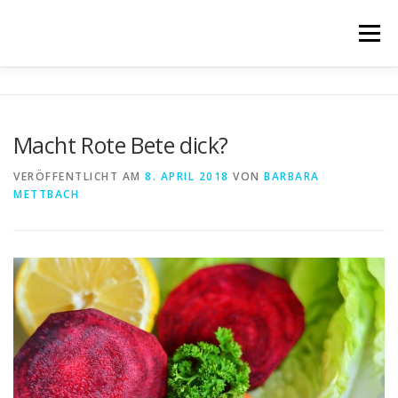
Zum
Inhalt
Menü
springen
STARTSEITE
BÜCHER
BLOG
FILM
Macht Rote Bete dick?
ÜBER MICH
IMPRESSUM & DATENSCHUTZ
VERÖFFENTLICHT AM
8. APRIL 2018
VON
BARBARA
METTBACH